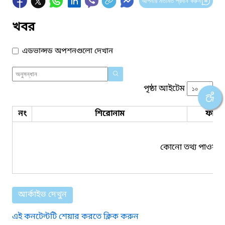
আপনার মতামত প্রদান করুন
খবর
এডভান্সড অপশনগুলো দেখান
পৃষ্ঠা আইটেম
নং
শিরোনাম
ফাইল
কোনো তথ্য পাওয়া য
আর্কাইভ দেখুন
এই কনটেন্টটি শেয়ার করতে ক্লিক করুন