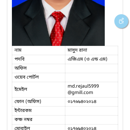
নাম
মাসুদ রানা
পদবি
এজিএম (ও এন্ড এম)
অফিস
ওয়েব পোর্টল
md.rejaul5999
ইমেইল
@gmill.com
ফোন (অফিস)
০১৭৬৯৪০২০১৪
ইন্টারকম
কক্ষ নম্বর
মোবাইল
০১৭৬৯৪০২০১৪