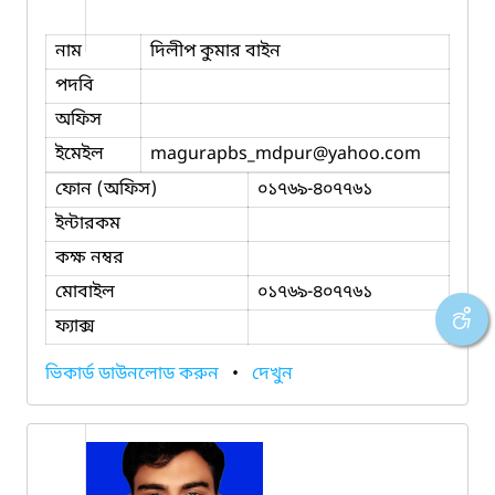
নাম
দিলীপ কুমার বাইন
পদবি
অফিস
ইমেইল
magurapbs_mdpur
@yahoo.com
ফোন (অফিস)
০১৭৬৯-৪০৭৭৬১
ইন্টারকম
কক্ষ নম্বর
মোবাইল
০১৭৬৯-৪০৭৭৬১
ফ্যাক্স
ভিকার্ড ডাউনলোড করুন
•
দেখুন