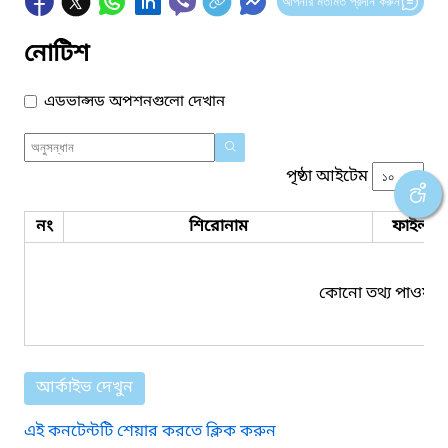
আপনার মতামত প্রদান করুন
নোটিশ
এডভান্সড অপশনগুলো দেখান
পৃষ্ঠা আইটেম
নং
শিরোনাম
ফাইল সম
কোনো তথ্য পাওয়া য
আর্কাইভ দেখুন
এই কনটেন্টটি শেয়ার করতে ক্লিক করুন